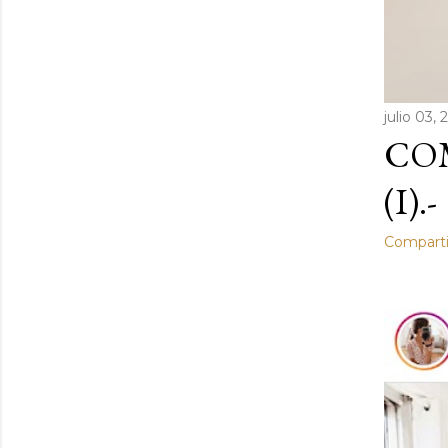
julio 03,
COM
(I).-
Comparti