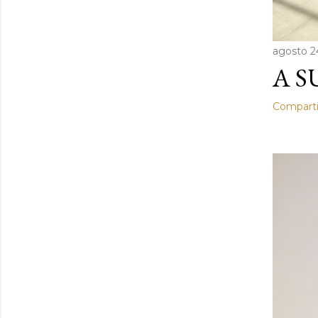
agosto 2
A S
Comparti