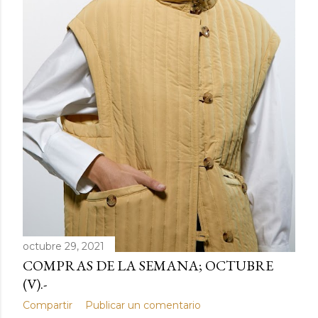
d
a
s
octubre 29, 2021
COMPRAS DE LA SEMANA; OCTUBRE
(V).-
Compartir
Publicar un comentario