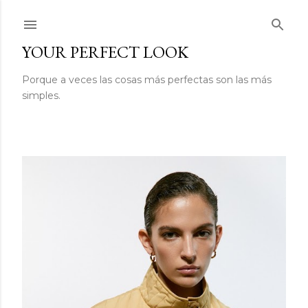
Ir al contenido principal
YOUR PERFECT LOOK
Porque a veces las cosas más perfectas son las más
simples.
E
n
t
r
a