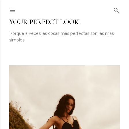
Ir al contenido principal
YOUR PERFECT LOOK
Porque a veces las cosas más perfectas son las más
simples.
E
n
t
r
a