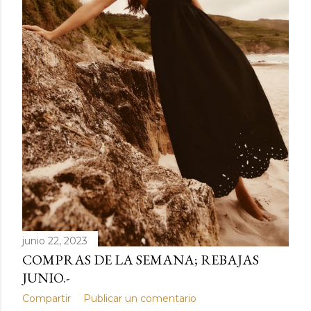
d
a
s
junio 22, 2023
COMPRAS DE LA SEMANA; REBAJAS
JUNIO.-
Compartir
Publicar un comentario