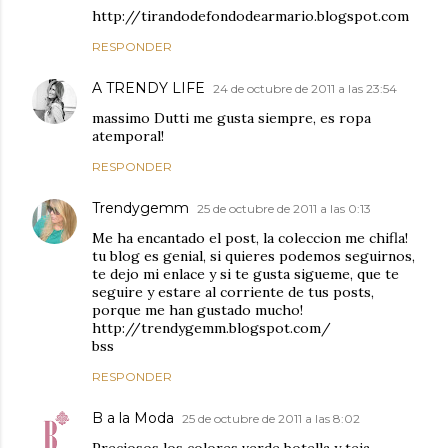
http://tirandodefondodearmario.blogspot.com
RESPONDER
A TRENDY LIFE
24 de octubre de 2011 a las 23:54
massimo Dutti me gusta siempre, es ropa
atemporal!
RESPONDER
Trendygemm
25 de octubre de 2011 a las 0:13
Me ha encantado el post, la coleccion me chifla!
tu blog es genial, si quieres podemos seguirnos,
te dejo mi enlace y si te gusta sigueme, que te
seguire y estare al corriente de tus posts,
porque me han gustado mucho!
http://trendygemm.blogspot.com/
bss
RESPONDER
B a la Moda
25 de octubre de 2011 a las 8:02
Preciosos los colores verde botella y teja.