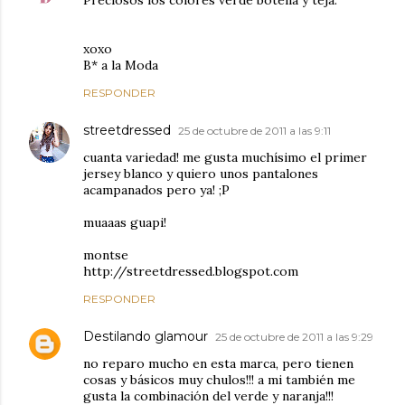
xoxo
B* a la Moda
RESPONDER
streetdressed
25 de octubre de 2011 a las 9:11
cuanta variedad! me gusta muchísimo el primer
jersey blanco y quiero unos pantalones
acampanados pero ya! ;P
muaaas guapi!
montse
http://streetdressed.blogspot.com
RESPONDER
Destilando glamour
25 de octubre de 2011 a las 9:29
no reparo mucho en esta marca, pero tienen
cosas y básicos muy chulos!!! a mi también me
gusta la combinación del verde y naranja!!!