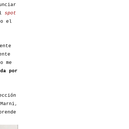
unciar
el
spot
do el
ente
ente
no me
nda por
ección
 Marni,
prende