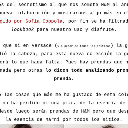
és del secretismo al que nos somete H&M al an
nueva colaboración y mostrarnos algo más en 
gido por Sofía Coppola
, por fin se ha filtra
lookbook
para nuestro uso y disfrute.
s que si en Versace (
) la g
y a pesar de todas las críticas
dió la cabeza, para esta nueva colección la g
erá lo que haga falta. Pues hay prendas que 
 nada pero otras
lo dicen todo analizando pre
prenda.
e las cosas que más me ha gustado de esta col
 no ha perdido ni una pizca de la esencia de
desde luego serán prendas de H&M pero que des
la esencia de Marni por todos los sitios.