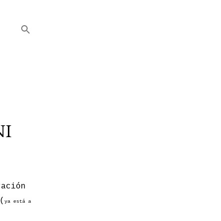
NI
ración
(
ya está a