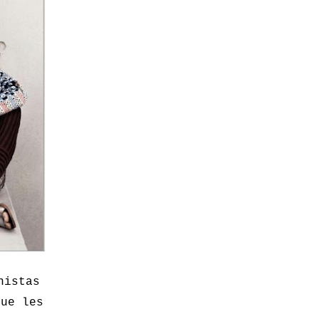
nistas
que les