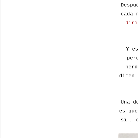
Despu
cada 
diri
Y e
per
perd
dicen
Una d
es que
si , 