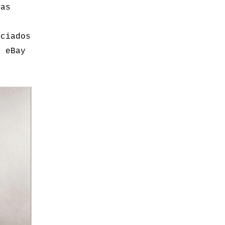
sas
iciados
n eBay