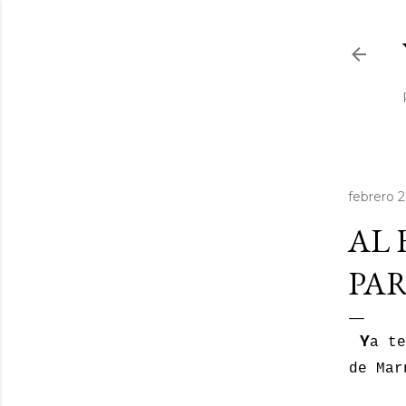
febrero 2
AL 
PAR
Y
a te
de Mar