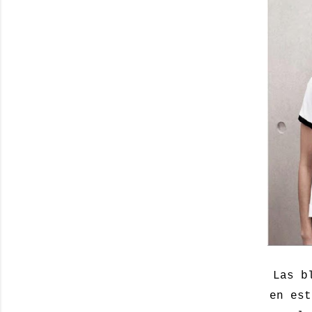
Las b
en est