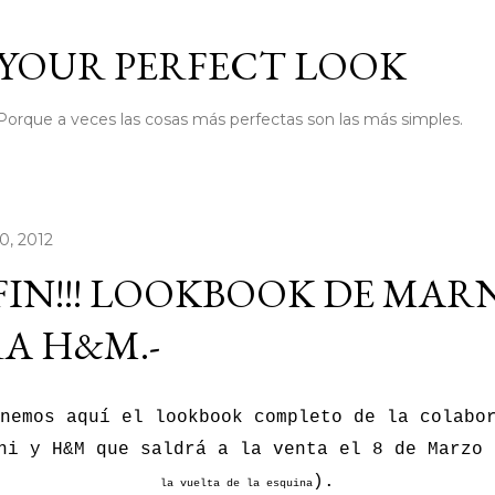
Ir al contenido principal
YOUR PERFECT LOOK
Porque a veces las cosas más perfectas son las más simples.
0, 2012
FIN!!! LOOKBOOK DE MAR
A H&M.-
nemos aquí el lookbook completo de la colabo
ni y H&M que saldrá a la venta el 8 de Marzo 
).
la vuelta de la esquina