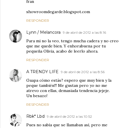
fran
showroomdegarde.blogspot.com
RESPONDER
Lynn / Melancora
9 de abril de 2012 a las 8:16
Para mi no la veo, tengo mucha cadera y no creo
que me quede bien. Y enhorabuena por tu
pequeña Olivia, acabo de leerlo ahora.
RESPONDER
A TRENDY LIFE
9 de abril de 2012 a las 8:56
Guapa cómo estás? espero que muy bien y la
peque también!!! Me gustan pero yo no me
atrevo con ellas, demasiada tendencia jejeje.
Un besazo!
RESPONDER
Rbk* Lbd
9 de abril de 2012 a las 10:52
Pues no sabía que se llamaban así, pero me