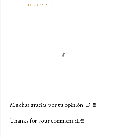
RESPONDER
Muchas gracias por tu opinión :D!!!!!
P
Thanks for your comment :D!!!!
u
b
l