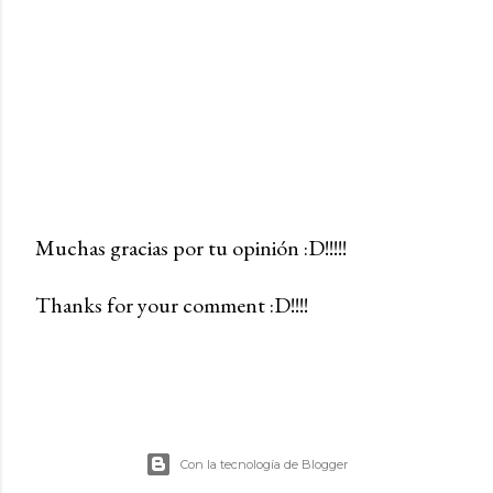
Muchas gracias por tu opinión :D!!!!!
P
Thanks for your comment :D!!!!
u
b
l
i
c
a
Con la tecnología de Blogger
r