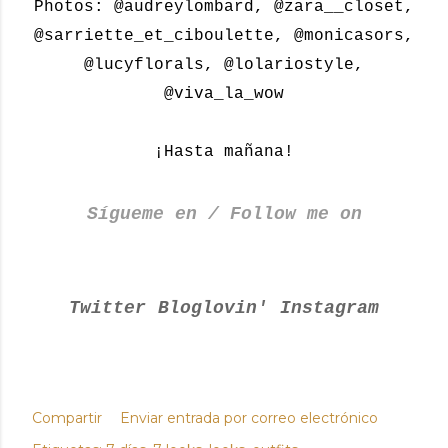
Photos: @audreylombard, @zara__closet,
@sarriette_et_ciboulette, @monicasors,
@lucyflorals, @lolariostyle,
@viva_la_wow
¡Hasta mañana!
Sígueme en / Follow me on
Twitter
Bloglovin'
Instagram
Compartir
Enviar entrada por correo electrónico