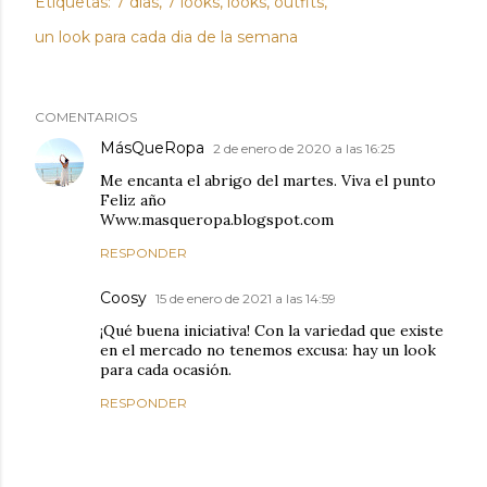
Etiquetas:
7 días
7 looks
looks
outfits
un look para cada dia de la semana
COMENTARIOS
MásQueRopa
2 de enero de 2020 a las 16:25
Me encanta el abrigo del martes. Viva el punto
Feliz año
Www.masqueropa.blogspot.com
RESPONDER
Coosy
15 de enero de 2021 a las 14:59
¡Qué buena iniciativa! Con la variedad que existe
en el mercado no tenemos excusa: hay un look
para cada ocasión.
RESPONDER