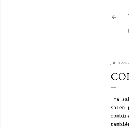
junio 23,
CO
Ya sab
salen 
combin
tambié