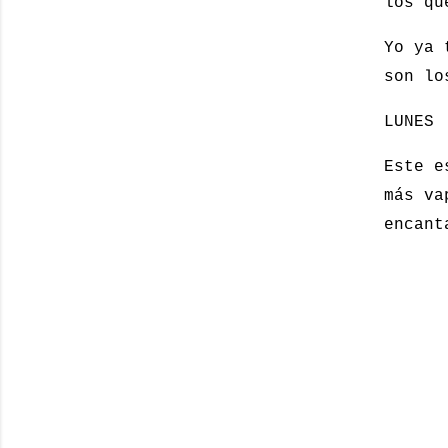
los qu
Yo ya 
son lo
LUNES
Este e
más va
encant