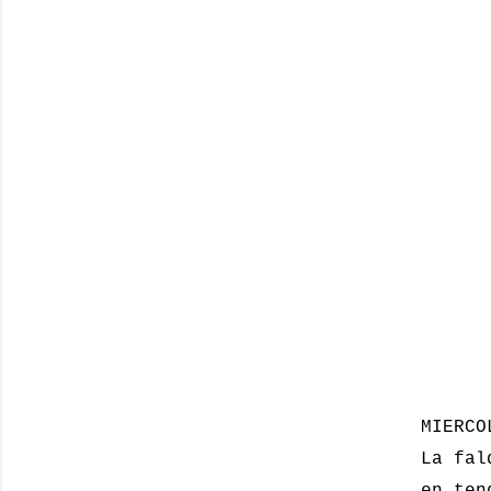
MIERCO
La fal
en ten