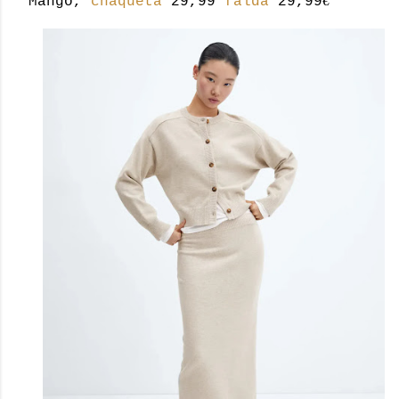
€
Mango,
chaqueta
29,99
falda
29,99