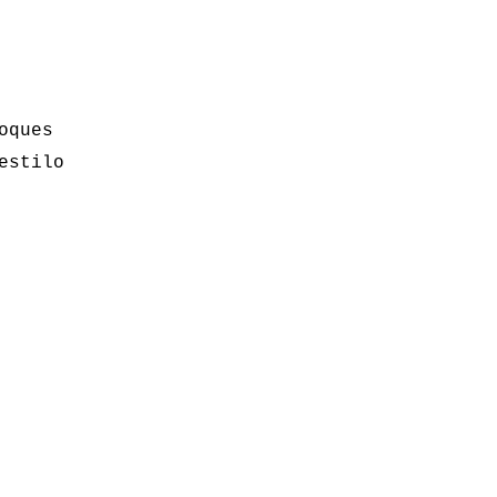
oques
estilo