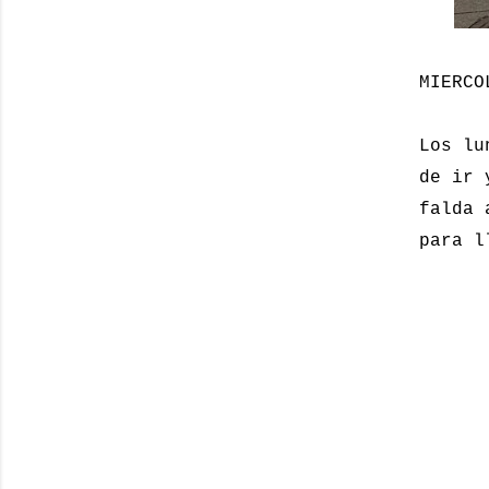
MIERCO
Los lu
de ir 
falda 
para l