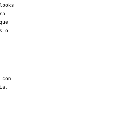
looks
ra
que
s o
 con
ia.