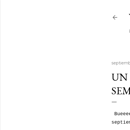
septiemb
UN 
SEM
Bueeee
septie