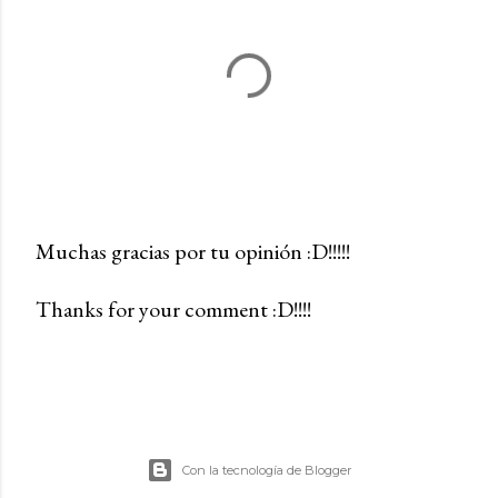
Muchas gracias por tu opinión :D!!!!!
P
Thanks for your comment :D!!!!
u
b
l
i
c
a
Con la tecnología de Blogger
r