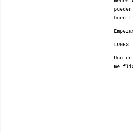
menos 
pueden
buen t
Empez
LUNES
Uno de
me fli