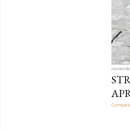
a
s
noviembr
STR
APR
Comparti