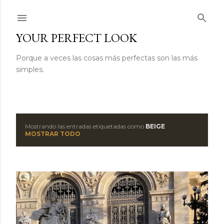
Ir al contenido principal
YOUR PERFECT LOOK
Porque a veces las cosas más perfectas son las más
simples.
Mostrando las entradas etiquetadas como
BEIGE
E
MOSTRAR TODO
n
t
r
a