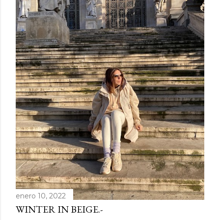
d
a
s
enero 10, 2022
WINTER IN BEIGE.-