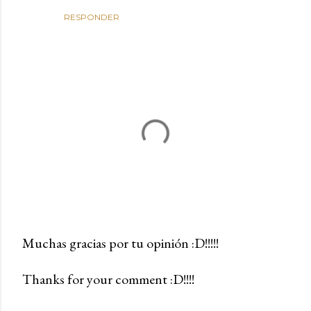
RESPONDER
Muchas gracias por tu opinión :D!!!!!
P
Thanks for your comment :D!!!!
u
b