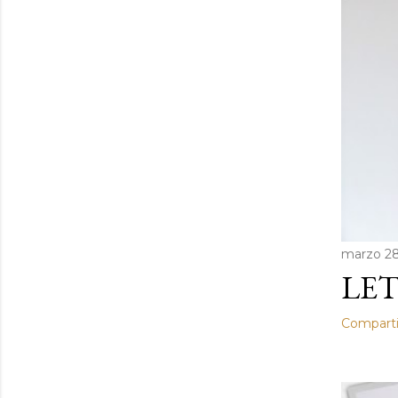
a
s
marzo 28
LET
Comparti