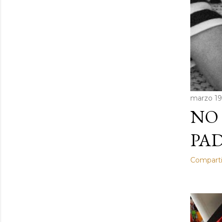
marzo 19
NO 
PADR
Comparti