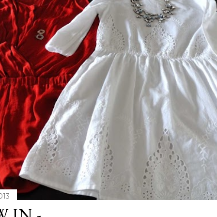
2013
 IN.-