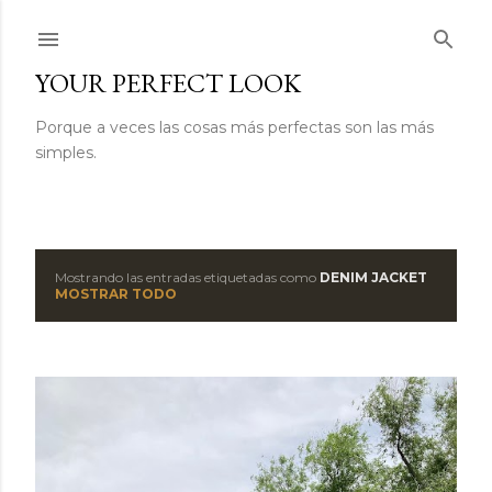
Ir al contenido principal
YOUR PERFECT LOOK
Porque a veces las cosas más perfectas son las más
simples.
Mostrando las entradas etiquetadas como
DENIM JACKET
E
MOSTRAR TODO
n
t
r
a