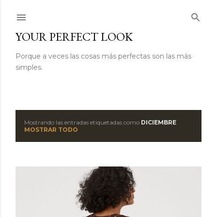
Ir al contenido principal
YOUR PERFECT LOOK
Porque a veces las cosas más perfectas son las más
simples.
Mostrando las entradas etiquetadas como
DICIEMBRE
E
MOSTRAR TODO
n
t
r
a