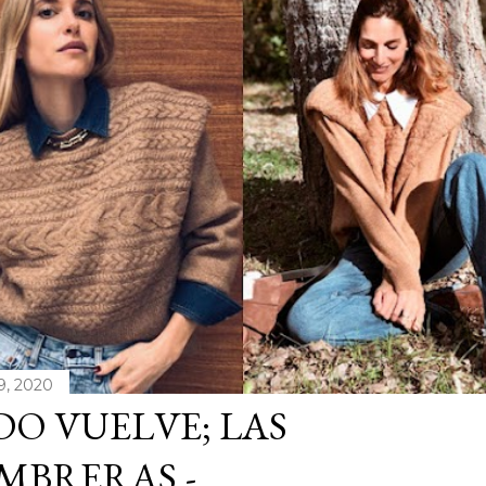
9, 2020
O VUELVE; LAS
MBRERAS.-