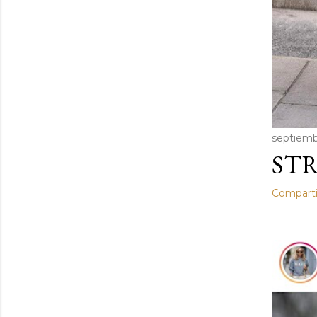
septiemb
STR
Comparti