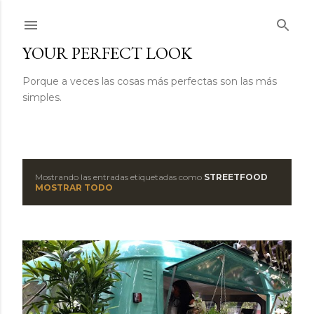
Ir al contenido principal
YOUR PERFECT LOOK
Porque a veces las cosas más perfectas son las más
simples.
Mostrando las entradas etiquetadas como
STREETFOOD
E
MOSTRAR TODO
n
t
r
a