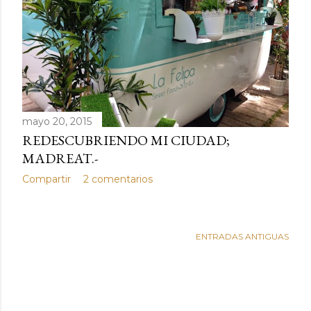
d
a
s
mayo 20, 2015
REDESCUBRIENDO MI CIUDAD;
MADREAT.-
Compartir
2 comentarios
ENTRADAS ANTIGUAS