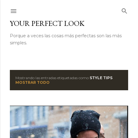
Ir al contenido principal
YOUR PERFECT LOOK
Porque a veces las cosas más perfectas son las más
simples.
Mostrando las entradas etiquetadas como
STYLE TIPS
E
MOSTRAR TODO
n
t
r
a