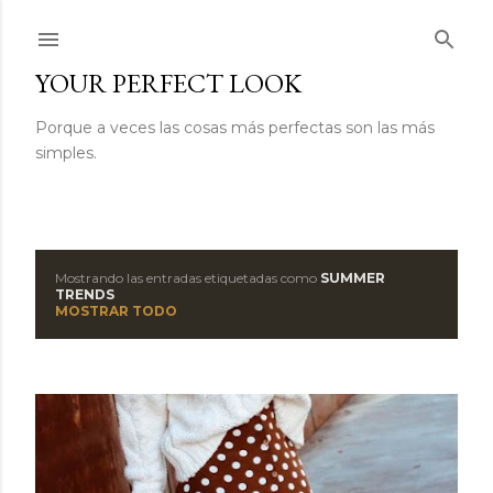
Ir al contenido principal
YOUR PERFECT LOOK
Porque a veces las cosas más perfectas son las más
simples.
Mostrando las entradas etiquetadas como
SUMMER
E
TRENDS
MOSTRAR TODO
n
t
r
a