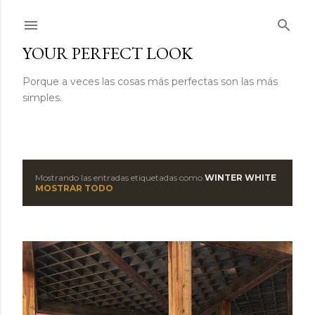
Ir al contenido principal
YOUR PERFECT LOOK
Porque a veces las cosas más perfectas son las más
simples.
Mostrando las entradas etiquetadas como
WINTER WHITE
E
MOSTRAR TODO
n
t
r
a