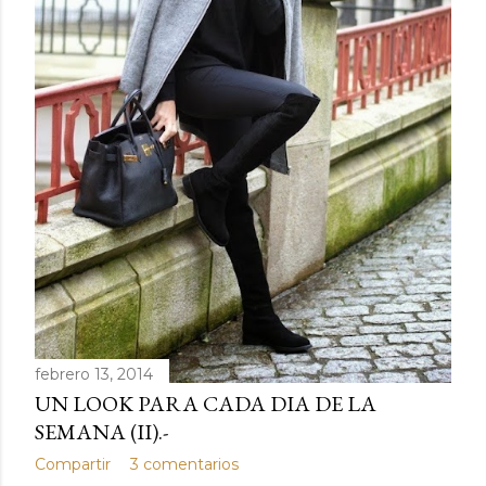
d
a
s
febrero 13, 2014
UN LOOK PARA CADA DIA DE LA
SEMANA (II).-
Compartir
3 comentarios