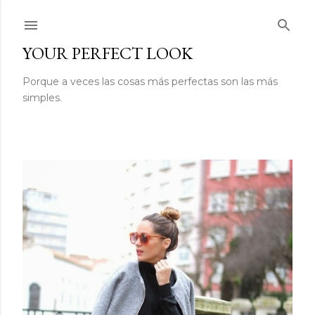
Ir al contenido principal
YOUR PERFECT LOOK
Porque a veces las cosas más perfectas son las más
simples.
E
n
t
r
a