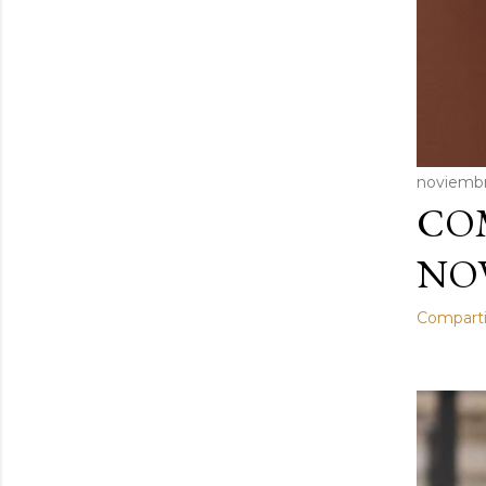
noviembr
COM
NOV
Comparti