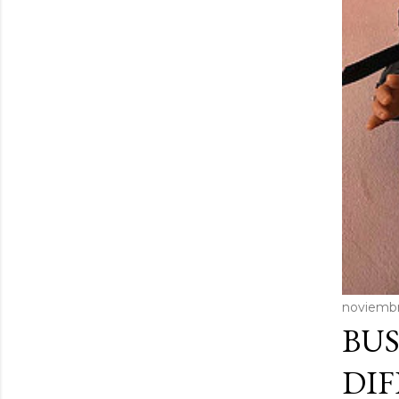
noviembr
BU
DI