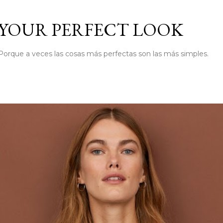
Ir al contenido principal
YOUR PERFECT LOOK
Porque a veces las cosas más perfectas son las más simples.