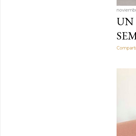
noviembr
UN 
SEM
Comparti