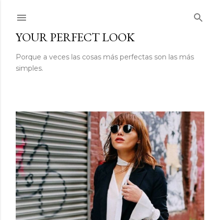
Ir al contenido principal
YOUR PERFECT LOOK
Porque a veces las cosas más perfectas son las más
simples.
E
n
t
r
a