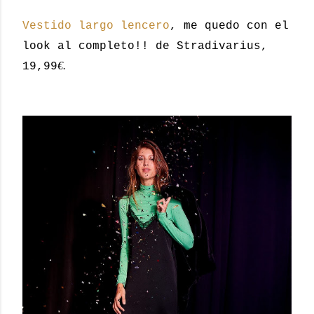
Vestido largo lencero
, me quedo con el
look al completo!! de Stradivarius,
€.
19,99