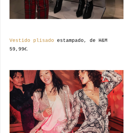
Vestido plisado
estampado, de H&M
€.
59,99