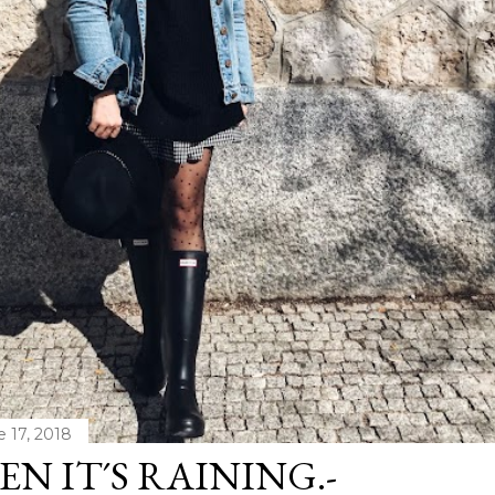
e 17, 2018
N IT´S RAINING.-