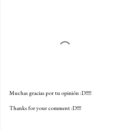
Muchas gracias por tu opinión :D!!!!!
P
Thanks for your comment :D!!!!
u
b
l