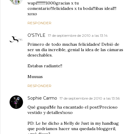
wapi!!!!!!!!!!1000gracias x tu
comentario!!felicidades x tu boda!!!ibas ideal!!!
xoxo
RESPONDER
O'STYLE
17 de septiembre de 2010 a las 13:14
Primero de todo muchas felicidades! Debió de
ser un día increíble, genial la idea de las cámaras
desechables.
Estabas radiante!!
Muuuas
RESPONDER
Sophie Carmo
17 de septiembre de 2010 a las 13:56
Qué guapa!Me ha encantado el post!Precioso
vestido y detalles!xoxo
PD: Le he dicho a Nelly de Just in my handbag
que podríamos hacer una quedada bloggeril,