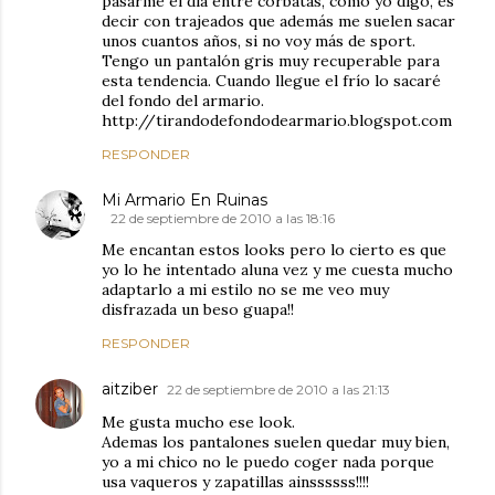
pasarme el día entre corbatas, como yo digo, es
decir con trajeados que además me suelen sacar
unos cuantos años, si no voy más de sport.
Tengo un pantalón gris muy recuperable para
esta tendencia. Cuando llegue el frío lo sacaré
del fondo del armario.
http://tirandodefondodearmario.blogspot.com
RESPONDER
Mi Armario En Ruinas
22 de septiembre de 2010 a las 18:16
Me encantan estos looks pero lo cierto es que
yo lo he intentado aluna vez y me cuesta mucho
adaptarlo a mi estilo no se me veo muy
disfrazada un beso guapa!!
RESPONDER
aitziber
22 de septiembre de 2010 a las 21:13
Me gusta mucho ese look.
Ademas los pantalones suelen quedar muy bien,
yo a mi chico no le puedo coger nada porque
usa vaqueros y zapatillas ainssssss!!!!