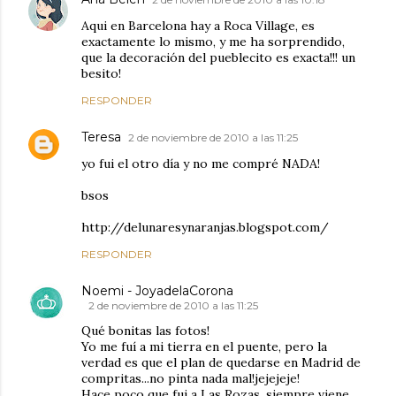
Aqui en Barcelona hay a Roca Village, es
exactamente lo mismo, y me ha sorprendido,
que la decoración del pueblecito es exacta!!! un
besito!
RESPONDER
Teresa
2 de noviembre de 2010 a las 11:25
yo fui el otro día y no me compré NADA!
bsos
http://delunaresynaranjas.blogspot.com/
RESPONDER
Noemi - JoyadelaCorona
2 de noviembre de 2010 a las 11:25
Qué bonitas las fotos!
Yo me fuí a mi tierra en el puente, pero la
verdad es que el plan de quedarse en Madrid de
compritas...no pinta nada mal!jejejeje!
Hace poco que fui a Las Rozas, siempre viene