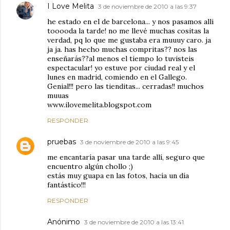
I Love Melita
3 de noviembre de 2010 a las 9:37
he estado en el de barcelona... y nos pasamos alli
tooooda la tarde! no me llevé muchas cositas la
verdad, pq lo que me gustaba era muuuy caro. ja
ja ja. has hecho muchas compritas?? nos las
enseñarás??al menos el tiempo lo tuvisteis
espectacular! yo estuve por ciudad real y el
lunes en madrid, comiendo en el Gallego.
Genial!!! pero las tienditas... cerradas!! muchos
muuas
www.ilovemelita.blogspot.com
RESPONDER
pruebas
3 de noviembre de 2010 a las 9:45
me encantaría pasar una tarde allí, seguro que
encuentro algún chollo ;)
estás muy guapa en las fotos, hacía un día
fantástico!!!
RESPONDER
Anónimo
3 de noviembre de 2010 a las 13:41