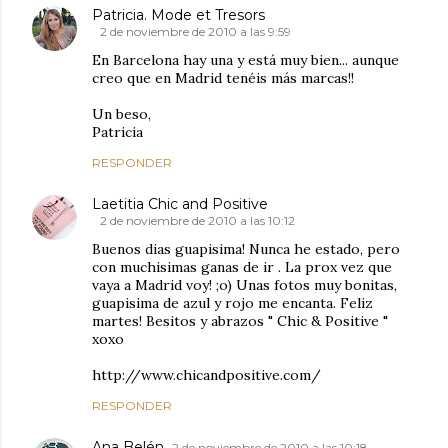
Patricia. Mode et Tresors
2 de noviembre de 2010 a las 9:59
En Barcelona hay una y está muy bien... aunque
creo que en Madrid tenéis más marcas!!
Un beso,
Patricia
RESPONDER
Laetitia Chic and Positive
2 de noviembre de 2010 a las 10:12
Buenos dias guapisima! Nunca he estado, pero
con muchisimas ganas de ir . La prox vez que
vaya a Madrid voy! ;o) Unas fotos muy bonitas,
guapisima de azul y rojo me encanta. Feliz
martes! Besitos y abrazos " Chic & Positive "
xoxo
http://www.chicandpositive.com/
RESPONDER
Ana Belén
2 de noviembre de 2010 a las 10:18