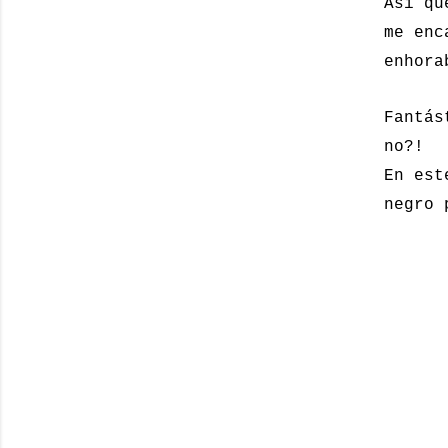
Así qu
me enc
enhora
Fantás
no?!
En est
negro 