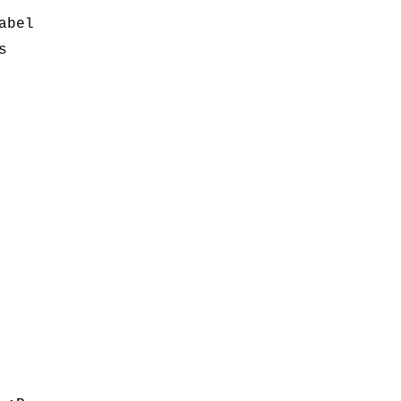
abel
s