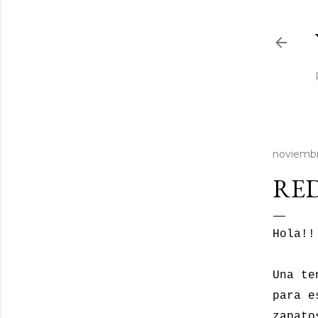
noviembr
RED
Hola!!
Una te
para e
zapato