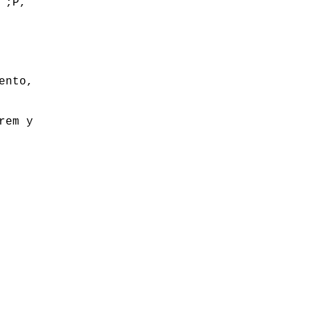
 ;P,
ento,
rem y