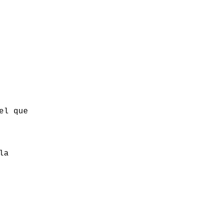
el que
la