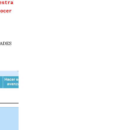
estra
nocer
DADES