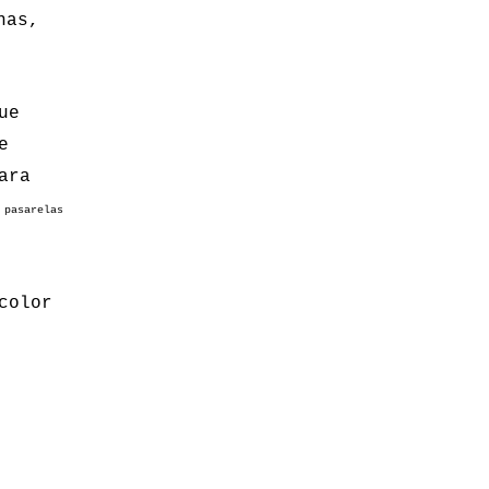
nas,
ue
e
ara
 pasarelas
color