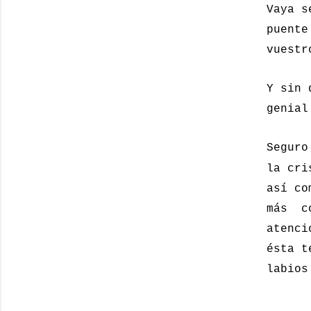
Vaya s
puente
vuestr
Y sin 
genial
Seguro
la cri
así co
más co
atenci
ésta t
labios