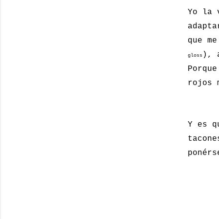
Yo la 
adapta
que me
), 
gloss
Porque
rojos 
Y es q
tacone
ponérs