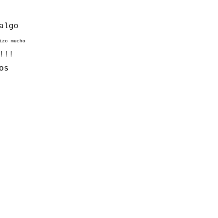
algo
izo mucho
!!!
os