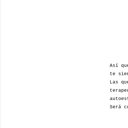
Así qu
te sie
Las qu
terape
autoes
Será c