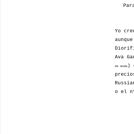
Par
Yo cre
aunque
Diorif
Ava Ga
) 
de moda
precio
Russia
o el 