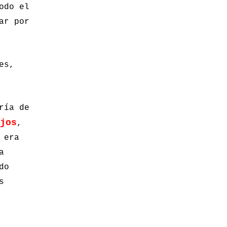
odo el
ar por
es,
ría de
jos
,
 era
a
do
s