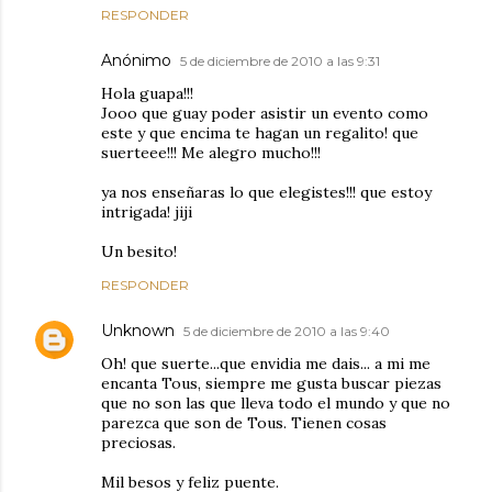
RESPONDER
Anónimo
5 de diciembre de 2010 a las 9:31
Hola guapa!!!
Jooo que guay poder asistir un evento como
este y que encima te hagan un regalito! que
suerteee!!! Me alegro mucho!!!
ya nos enseñaras lo que elegistes!!! que estoy
intrigada! jiji
Un besito!
RESPONDER
Unknown
5 de diciembre de 2010 a las 9:40
Oh! que suerte...que envidia me dais... a mi me
encanta Tous, siempre me gusta buscar piezas
que no son las que lleva todo el mundo y que no
parezca que son de Tous. Tienen cosas
preciosas.
Mil besos y feliz puente.