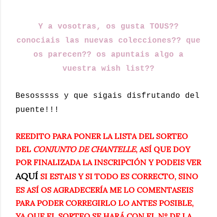
Y a vosotras, os gusta TOUS??
conociais las nuevas colecciones?? que
os parecen?? os apuntais algo a
vuestra wish list??
Besosssss y que sigais disfrutando del
puente!!!
REEDITO PARA PONER LA LISTA DEL SORTEO
DEL
CONJUNTO DE CHANTELLE
, ASÍ QUE DOY
POR FINALIZADA LA INSCRIPCIÓN Y PODEIS VER
AQUÍ
SI ESTAIS Y SI TODO ES CORRECTO, SINO
ES ASÍ OS AGRADECERÍA ME LO COMENTASEIS
PARA PODER CORREGIRLO LO ANTES POSIBLE,
YA QUE EL SORTEO SE HARÁ CON EL Nº DE LA