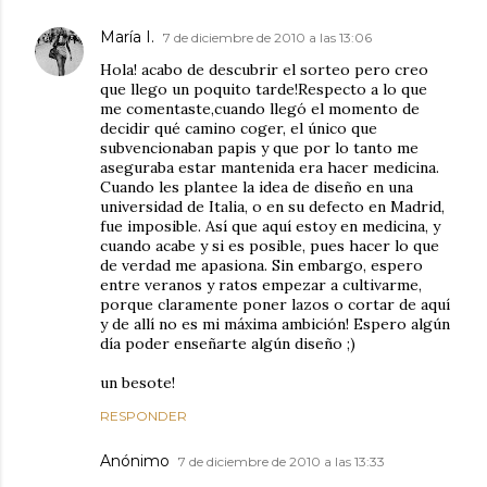
María I.
7 de diciembre de 2010 a las 13:06
Hola! acabo de descubrir el sorteo pero creo
que llego un poquito tarde!Respecto a lo que
me comentaste,cuando llegó el momento de
decidir qué camino coger, el único que
subvencionaban papis y que por lo tanto me
aseguraba estar mantenida era hacer medicina.
Cuando les plantee la idea de diseño en una
universidad de Italia, o en su defecto en Madrid,
fue imposible. Así que aquí estoy en medicina, y
cuando acabe y si es posible, pues hacer lo que
de verdad me apasiona. Sin embargo, espero
entre veranos y ratos empezar a cultivarme,
porque claramente poner lazos o cortar de aquí
y de allí no es mi máxima ambición! Espero algún
día poder enseñarte algún diseño ;)
un besote!
RESPONDER
Anónimo
7 de diciembre de 2010 a las 13:33