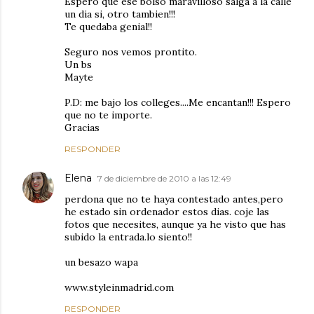
Espero que ese bolso maravilloso salga a la calle
un dia si, otro tambien!!!
Te quedaba genial!!
Seguro nos vemos prontito.
Un bs
Mayte
P.D: me bajo los colleges....Me encantan!!! Espero
que no te importe.
Gracias
RESPONDER
Elena
7 de diciembre de 2010 a las 12:49
perdona que no te haya contestado antes,pero
he estado sin ordenador estos dias. coje las
fotos que necesites, aunque ya he visto que has
subido la entrada.lo siento!!
un besazo wapa
www.styleinmadrid.com
RESPONDER