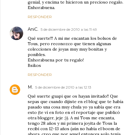
genial, y encima te hicieron un precioso regalo.
Enhorabuena.
RESPONDER
AniC.
5 de diciembre de 2010 a las 11:49
Qué suerte!!! A mi me encantan los bolsos de
Tous, pero reconozco que tienen algunas
colecciones de joyas muy muy bonitas y
ponibles.
Enhorabuena por tu regalo!
Bsikos
RESPONDER
M.
5 de diciembre de 2010 a las 12:13
Qué suerte guapi que os hayan invitado!! Que
sepas que cuando dijiste en el blog que te había
pasado una cosa muy chula yo ya sabía que era
esto (te ví en foto en el reportaje que publicó
otra blogger, jeje ;)). A mí Tous me encanta,
tengo 28 años y mi primera joyita de Tous la
recibí con 12-13 años (aún no había el boom de
ahora, creo que por aquel entonces solo tenía