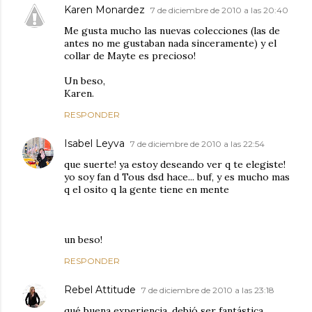
Karen Monardez
7 de diciembre de 2010 a las 20:40
Me gusta mucho las nuevas colecciones (las de
antes no me gustaban nada sinceramente) y el
collar de Mayte es precioso!
Un beso,
Karen.
RESPONDER
Isabel Leyva
7 de diciembre de 2010 a las 22:54
que suerte! ya estoy deseando ver q te elegiste!
yo soy fan d Tous dsd hace... buf, y es mucho mas
q el osito q la gente tiene en mente
un beso!
RESPONDER
Rebel Attitude
7 de diciembre de 2010 a las 23:18
qué buena experiencia, debió ser fantástica,