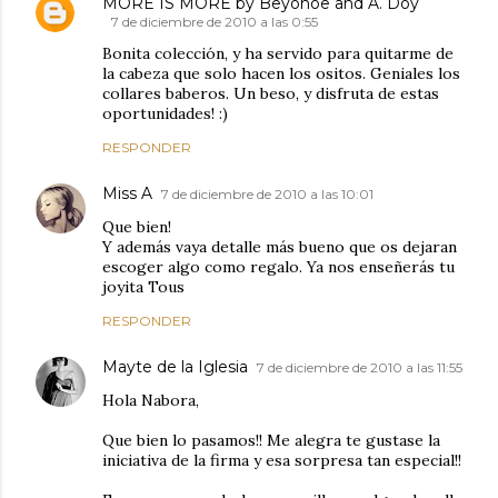
MORE IS MORE by Beyonoe and A. Doy
7 de diciembre de 2010 a las 0:55
Bonita colección, y ha servido para quitarme de
la cabeza que solo hacen los ositos. Geniales los
collares baberos. Un beso, y disfruta de estas
oportunidades! :)
RESPONDER
Miss A
7 de diciembre de 2010 a las 10:01
Que bien!
Y además vaya detalle más bueno que os dejaran
escoger algo como regalo. Ya nos enseñerás tu
joyita Tous
RESPONDER
Mayte de la Iglesia
7 de diciembre de 2010 a las 11:55
Hola Nabora,
Que bien lo pasamos!! Me alegra te gustase la
iniciativa de la firma y esa sorpresa tan especial!!