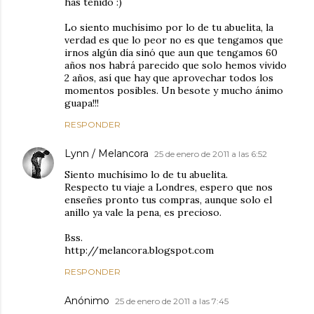
has tenido :)
Lo siento muchísimo por lo de tu abuelita, la
verdad es que lo peor no es que tengamos que
irnos algún día sinó que aun que tengamos 60
años nos habrá parecido que solo hemos vivido
2 años, así que hay que aprovechar todos los
momentos posibles. Un besote y mucho ánimo
guapa!!!
RESPONDER
Lynn / Melancora
25 de enero de 2011 a las 6:52
Siento muchísimo lo de tu abuelita.
Respecto tu viaje a Londres, espero que nos
enseñes pronto tus compras, aunque solo el
anillo ya vale la pena, es precioso.
Bss.
http://melancora.blogspot.com
RESPONDER
Anónimo
25 de enero de 2011 a las 7:45