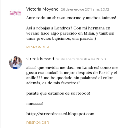
Victoria Moyano
26 de enero de 2011 a las 20:12
Ante todo un abrazo enorme y muchos ánimos!
Así a rebajas a Londres? Con mi hermana en
verano hace algo parecido en Milán, y también
unos precios bajísimos, una pasada :)
RESPONDER
streetdressed
26 de enero de 2011 a las 20:20
alaaa! que envidia me das... en Londres! como me
gusta esa ciudad! la mejor después de París! y el
anillo??? me he quedado sin palabras! el color
además, es de mis favoritos!!
pásate que estamos de sorteooo!
muuaaaa!
http://streetdressed.blogspot.com
RESPONDER