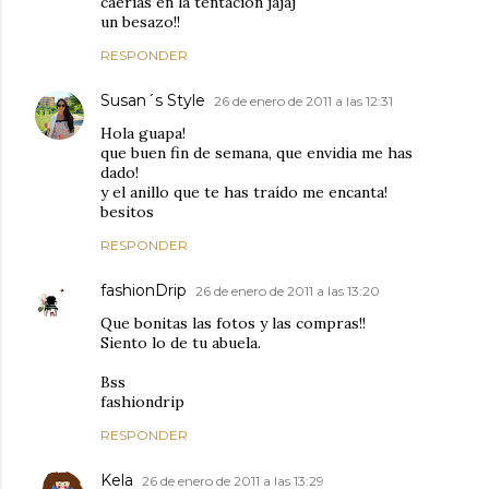
caerias en la tentacion jajaj
un besazo!!
RESPONDER
Susan´s Style
26 de enero de 2011 a las 12:31
Hola guapa!
que buen fin de semana, que envidia me has
dado!
y el anillo que te has traído me encanta!
besitos
RESPONDER
fashionDrip
26 de enero de 2011 a las 13:20
Que bonitas las fotos y las compras!!
Siento lo de tu abuela.
Bss
fashiondrip
RESPONDER
Kela
26 de enero de 2011 a las 13:29