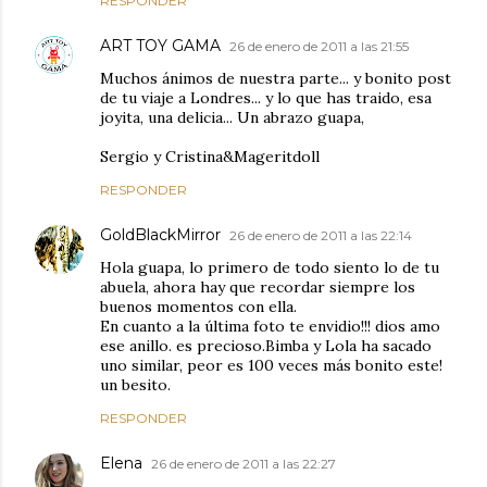
RESPONDER
ART TOY GAMA
26 de enero de 2011 a las 21:55
Muchos ánimos de nuestra parte... y bonito post
de tu viaje a Londres... y lo que has traido, esa
joyita, una delicia... Un abrazo guapa,
Sergio y Cristina&Mageritdoll
RESPONDER
GoldBlackMirror
26 de enero de 2011 a las 22:14
Hola guapa, lo primero de todo siento lo de tu
abuela, ahora hay que recordar siempre los
buenos momentos con ella.
En cuanto a la última foto te envidio!!! dios amo
ese anillo. es precioso.Bimba y Lola ha sacado
uno similar, peor es 100 veces más bonito este!
un besito.
RESPONDER
Elena
26 de enero de 2011 a las 22:27