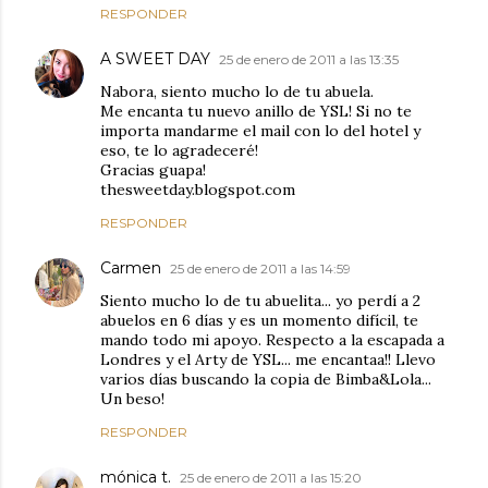
RESPONDER
A SWEET DAY
25 de enero de 2011 a las 13:35
Nabora, siento mucho lo de tu abuela.
Me encanta tu nuevo anillo de YSL! Si no te
importa mandarme el mail con lo del hotel y
eso, te lo agradeceré!
Gracias guapa!
thesweetday.blogspot.com
RESPONDER
Carmen
25 de enero de 2011 a las 14:59
Siento mucho lo de tu abuelita... yo perdí a 2
abuelos en 6 días y es un momento difícil, te
mando todo mi apoyo. Respecto a la escapada a
Londres y el Arty de YSL... me encantaa!! Llevo
varios días buscando la copia de Bimba&Lola...
Un beso!
RESPONDER
mónica t.
25 de enero de 2011 a las 15:20