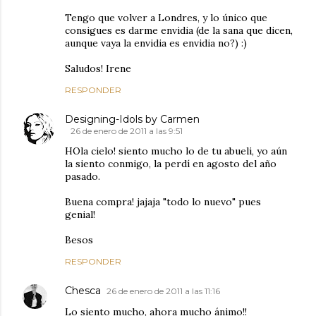
Tengo que volver a Londres, y lo único que
consigues es darme envidia (de la sana que dicen,
aunque vaya la envidia es envidia no?) :)
Saludos! Irene
RESPONDER
Designing-Idols by Carmen
26 de enero de 2011 a las 9:51
HOla cielo! siento mucho lo de tu abueli, yo aún
la siento conmigo, la perdí en agosto del año
pasado.
Buena compra! jajaja "todo lo nuevo" pues
genial!
Besos
RESPONDER
Chesca
26 de enero de 2011 a las 11:16
Lo siento mucho, ahora mucho ánimo!!