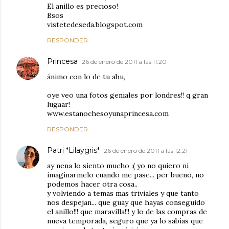
El anillo es precioso!
Bsos
vistetedeseda.blogspot.com
RESPONDER
Princesa
26 de enero de 2011 a las 11:20
ánimo con lo de tu abu,
oye veo una fotos geniales por londres!! q gran
lugaar!
www.estanochesoyunaprincesa.com
RESPONDER
Patri *Lilaygris*
26 de enero de 2011 a las 12:21
ay nena lo siento mucho :( yo no quiero ni
imaginarmelo cuando me pase... per bueno, no
podemos hacer otra cosa..
y volviendo a temas mas triviales y que tanto
nos despejan... que guay que hayas conseguido
el anillo!!! que maravilla!!! y lo de las compras de
nueva temporada, seguro que ya lo sabias que