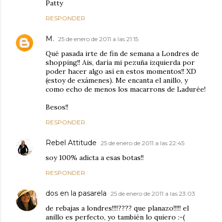
Patty
RESPONDER
M.
25 de enero de 2011 a las 21:15
Qué pasada irte de fin de semana a Londres de
shopping!! Ais, daría mi pezuña izquierda por
poder hacer algo así en estos momentos!! XD
(estoy de exámenes). Me encanta el anillo, y
como echo de menos los macarrons de Ladurée!
Besos!!
RESPONDER
Rebel Attitude
25 de enero de 2011 a las 22:45
soy 100% adicta a esas botas!!
RESPONDER
dos en la pasarela
25 de enero de 2011 a las 23:03
de rebajas a londres!!!!???? que planazo!!!!! el
anillo es perfecto, yo también lo quiero :-(