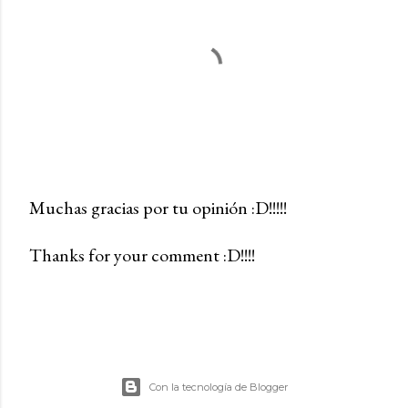
Muchas gracias por tu opinión :D!!!!!
P
Thanks for your comment :D!!!!
u
b
l
i
c
a
Con la tecnología de Blogger
r