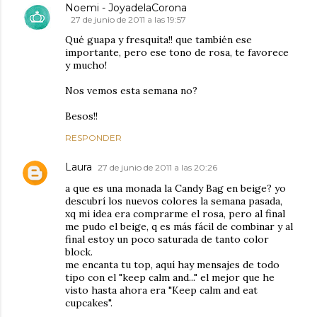
Noemi - JoyadelaCorona
27 de junio de 2011 a las 19:57
Qué guapa y fresquita!! que también ese
importante, pero ese tono de rosa, te favorece
y mucho!
Nos vemos esta semana no?
Besos!!
RESPONDER
Laura
27 de junio de 2011 a las 20:26
a que es una monada la Candy Bag en beige? yo
descubrí los nuevos colores la semana pasada,
xq mi idea era comprarme el rosa, pero al final
me pudo el beige, q es más fácil de combinar y al
final estoy un poco saturada de tanto color
block.
me encanta tu top, aquí hay mensajes de todo
tipo con el "keep calm and..." el mejor que he
visto hasta ahora era "Keep calm and eat
cupcakes".