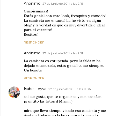
Anónimo
27 de junio de 2011 a las 9:15
Guapísimaaaa!
Estás genial con este look, fresquito y cómodo!
La camiseta me encanta! La he visto en algún
blog y la verdad es que es muy divertida e ideal
para el veranito!
Besitos!!
RESPONDER
Anónimo
27 de junio de 2011 a las 9:51
La camiseta es estupenda, pero la falda m ha
dejado enamorada, estas genial como siempre.
Un besote
RESPONDER
Isabel Leyva
27 de junio de 2011 a las 11:06
así me gusta, que te organizes y nos enseñes
prontito las fotos d Miami ;)
mira que llevo tiempo viendo esa camiseta y me
gusta, y todavía no la he comprado. cuando