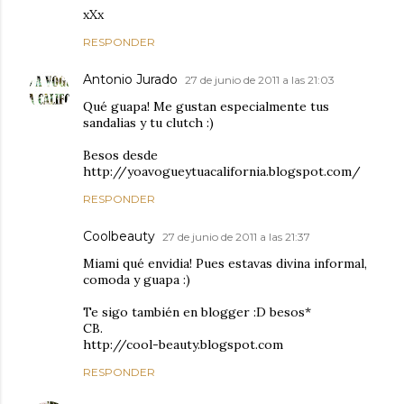
xXx
RESPONDER
Antonio Jurado
27 de junio de 2011 a las 21:03
Qué guapa! Me gustan especialmente tus
sandalias y tu clutch :)
Besos desde
http://yoavogueytuacalifornia.blogspot.com/
RESPONDER
Coolbeauty
27 de junio de 2011 a las 21:37
Miami qué envidia! Pues estavas divina informal,
comoda y guapa :)
Te sigo también en blogger :D besos*
CB.
http://cool-beauty.blogspot.com
RESPONDER