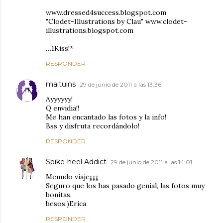
www.dressed4success.blogspot.com
"Clodet-Illustrations by Clau" www.clodet-
illustrations.blogspot.com
…1Kiss!*
RESPONDER
maituins
29 de junio de 2011 a las 13:36
Ayyyyyy!
Q envidia!!
Me han encantado las fotos y la info!
Bss y disfruta recordándolo!
RESPONDER
Spike-heel Addict
29 de junio de 2011 a las 14:01
Menudo viaje¡¡¡¡¡¡
Seguro que los has pasado genial, las fotos muy
bonitas.
besos:)Erica
RESPONDER