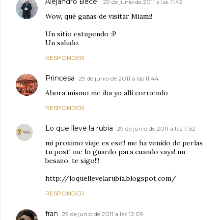
Alejandro Becé
29 de junio de 2011 a las 11:42
Wow, qué ganas de visitar Miami!
Un sitio estupendo :P
Un saludo.
RESPONDER
Princesa
29 de junio de 2011 a las 11:44
Ahora mismo me iba yo allí corriendo
RESPONDER
Lo que lleve la rubia
29 de junio de 2011 a las 11:52
mi proximo viaje es ese!! me ha venido de perlas
tu post! me lo guardo para cuando vaya! un
besazo, te sigo!!!
http://loquellevelarubia.blogspot.com/
RESPONDER
fran
29 de junio de 2011 a las 12:09