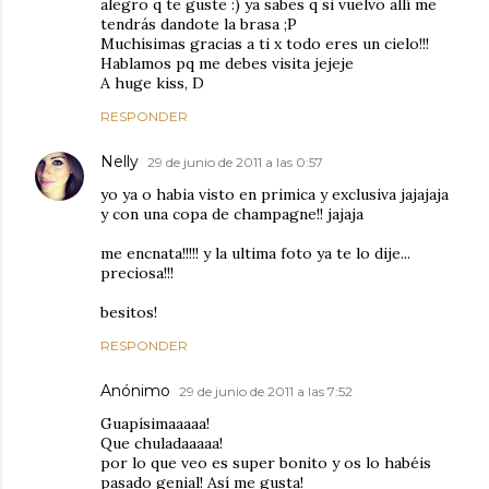
alegro q te guste :) ya sabes q si vuelvo allí me
tendrás dandote la brasa ;P
Muchísimas gracias a ti x todo eres un cielo!!!
Hablamos pq me debes visita jejeje
A huge kiss, D
RESPONDER
Nelly
29 de junio de 2011 a las 0:57
yo ya o habia visto en primica y exclusiva jajajaja
y con una copa de champagne!! jajaja
me encnata!!!!! y la ultima foto ya te lo dije...
preciosa!!!
besitos!
RESPONDER
Anónimo
29 de junio de 2011 a las 7:52
Guapísimaaaaa!
Que chuladaaaaa!
por lo que veo es super bonito y os lo habéis
pasado genial! Así me gusta!