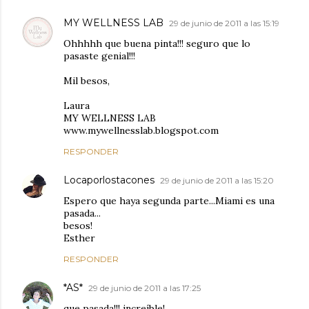
MY WELLNESS LAB
29 de junio de 2011 a las 15:19
Ohhhhh que buena pinta!!! seguro que lo
pasaste genial!!!
Mil besos,
Laura
MY WELLNESS LAB
www.mywellnesslab.blogspot.com
RESPONDER
Locaporlostacones
29 de junio de 2011 a las 15:20
Espero que haya segunda parte...Miami es una
pasada...
besos!
Esther
RESPONDER
*AS*
29 de junio de 2011 a las 17:25
que pasada!!! increíble!