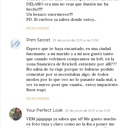
DELANO era mía no veas que ilusión me ha
hecho!!!!!
Un besazo enormeeee!!!!
PD. Si vuelves ya sabes donde estoy...
RESPONDER
Prim Secret
29 de junio de 2011 a las 0:50
Espero que te haya encantado, es una ciudad
fascinante, a mi marido y a mí nos gustó tanto
que cuando volvimos compramos un loft, en la
zona financiera de Brickell, estuviste por allí???
No sabia de tu viaje porque te hubiese podido
comentar por si necesitabas algo, de todos
modos por lo que veo no lo pasaste nada mal, a
ver tu nuevo post que cuanta... estoy impaciente.
Bsos wapi
RESPONDER
Your Perfect Look
29 de junio de 2011 a las 0:51
VEM jajajajaja ya sabes que si!! Me gusto mucho
es foto tuya y claro como no la iba a poner me