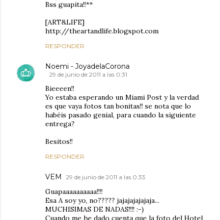
Bss guapita!!**
[ART&LIFE]
http://theartandlife.blogspot.com
RESPONDER
Noemi - JoyadelaCorona
29 de junio de 2011 a las 0:31
Bieeeen!!
Yo estaba esperando un Miami Post y la verdad
es que vaya fotos tan bonitas!! se nota que lo
habéis pasado genial, para cuando la siguiente
entrega?
Besitos!!
RESPONDER
VEM
29 de junio de 2011 a las 0:33
Guapaaaaaaaaaa!!!!
Esa A soy yo, no????? jajajajajajaja...
MUCHISIMAS DE NADAS!!!! :-)
Cuando me he dado cuenta que la foto del Hotel