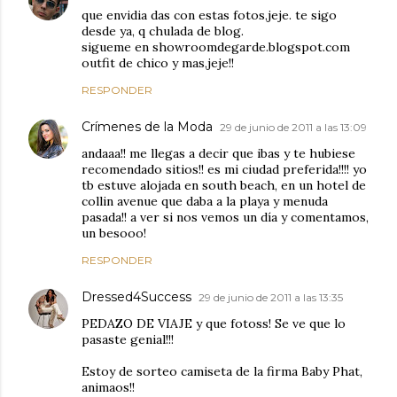
que envidia das con estas fotos,jeje. te sigo
desde ya, q chulada de blog.
sigueme en showroomdegarde.blogspot.com
outfit de chico y mas,jeje!!
RESPONDER
Crímenes de la Moda
29 de junio de 2011 a las 13:09
andaaa!! me llegas a decir que ibas y te hubiese
recomendado sitios!! es mi ciudad preferida!!!! yo
tb estuve alojada en south beach, en un hotel de
collin avenue que daba a la playa y menuda
pasada!! a ver si nos vemos un día y comentamos,
un besooo!
RESPONDER
Dressed4Success
29 de junio de 2011 a las 13:35
PEDAZO DE VIAJE y que fotoss! Se ve que lo
pasaste genial!!!
Estoy de sorteo camiseta de la firma Baby Phat,
animaos!!