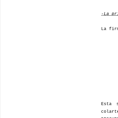
-La pr
La fir
Esta 
colart