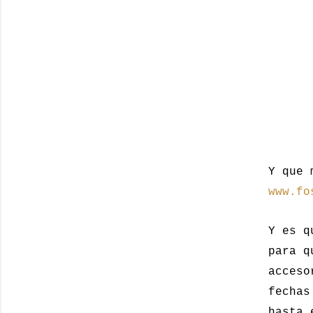
Y que 
www.fo
Y es q
para q
acceso
fechas
hasta 