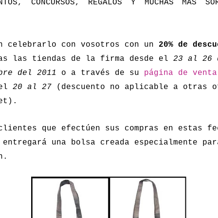
ENTOS, CONCURSOS, REGALOS Y MUCHAS MÁS SOR
n celebrarlo con vosotros con un
20% de descu
as las tiendas de la firma desde el
23 al 26 
bre del 2011
o a través de su
página de venta
el
20 al 27
(descuento no aplicable a otras o
et).
clientes que efectúen sus compras en estas fe
 entregará una bolsa creada especialmente par
n.