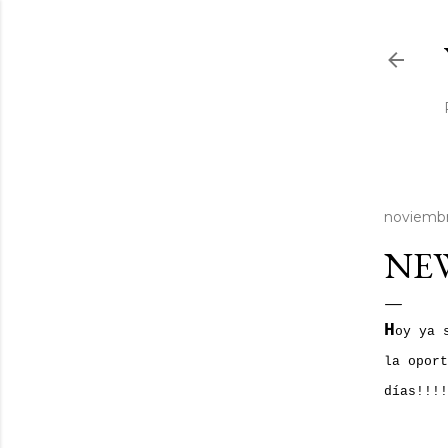
noviembr
NEW
H
oy ya 
la oport
días!!!!