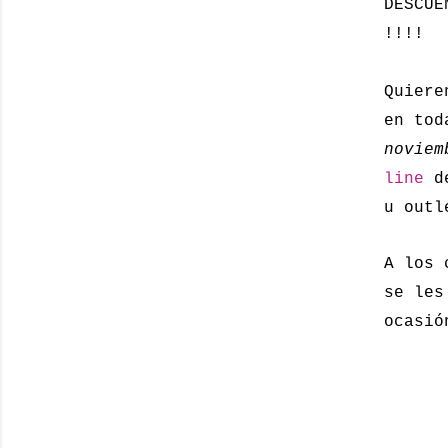
DESCU
!!!!
Quiere
en tod
noviem
line
d
u outl
A los 
se les
ocasió