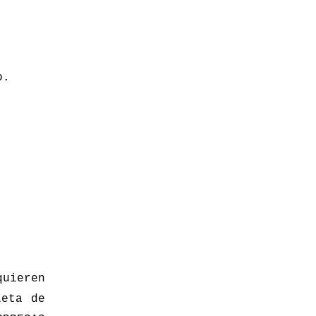
o.
uieren
leta de