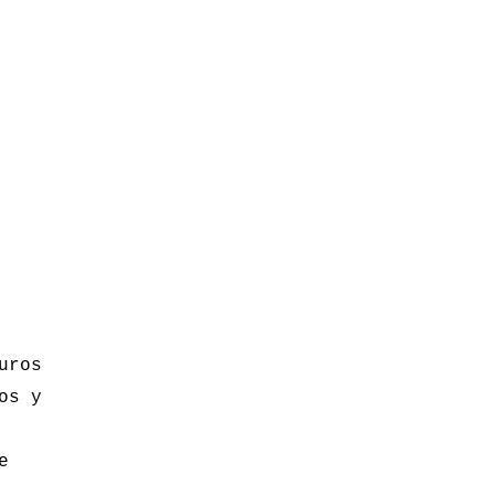
uros
os y
e