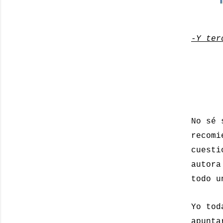
-Y ter
No sé 
recomi
cuesti
autora
todo u
Y
o tod
apunta