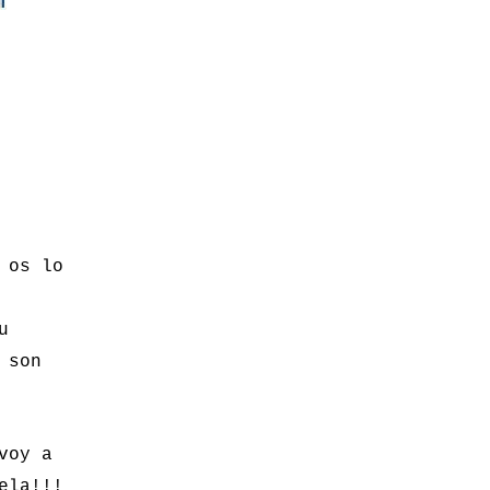
 os lo
u
 son
voy a
ela!!!