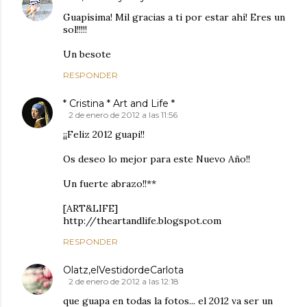
Guapísima! Mil gracias a ti por estar ahí! Eres un
sol!!!!!
Un besote
RESPONDER
* Cristina * Art and Life *
2 de enero de 2012 a las 11:56
¡¡Feliz 2012 guapi!!
Os deseo lo mejor para este Nuevo Año!!
Un fuerte abrazo!!**
[ART&LIFE]
http://theartandlife.blogspot.com
RESPONDER
Olatz,elVestidordeCarlota
2 de enero de 2012 a las 12:18
que guapa en todas la fotos... el 2012 va ser un