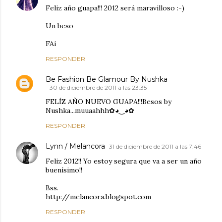
Feliz año guapa!!! 2012 será maravilloso :-)
Un beso
FAi
RESPONDER
Be Fashion Be Glamour By Nushka
30 de diciembre de 2011 a las 23:35
FELÍZ AÑO NUEVO GUAPA!!!Besos by
Nushka...muuaahhh✿◕‿◕✿
RESPONDER
Lynn / Melancora
31 de diciembre de 2011 a las 7:46
Feliz 2012!! Yo estoy segura que va a ser un año
buenísimo!!
Bss.
http://melancora.blogspot.com
RESPONDER