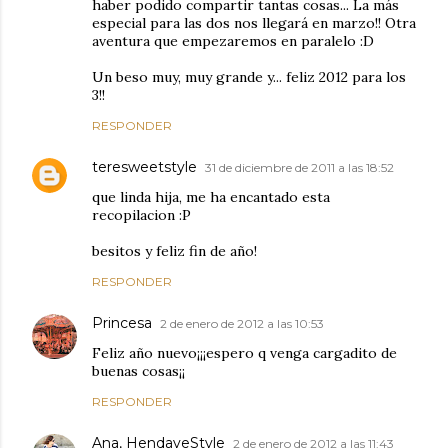
haber podido compartir tantas cosas... La más
especial para las dos nos llegará en marzo!! Otra
aventura que empezaremos en paralelo :D
Un beso muy, muy grande y... feliz 2012 para los
3!!
RESPONDER
teresweetstyle
31 de diciembre de 2011 a las 18:52
que linda hija, me ha encantado esta
recopilacion :P
besitos y feliz fin de año!
RESPONDER
Princesa
2 de enero de 2012 a las 10:53
Feliz año nuevo¡¡¡espero q venga cargadito de
buenas cosas¡¡
RESPONDER
Ana, HendayeStyle
2 de enero de 2012 a las 11:43