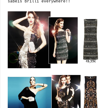
sabeis brilli everywhere!!