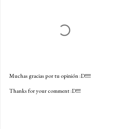
Muchas gracias por tu opinión :D!!!!!
P
Thanks for your comment :D!!!!
u
b
l
i
c
a