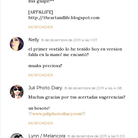
Bss guapi!!**
[ART&LIFE]
http://theartandlife.blogspot.com
RESPONDER
Nelly
8 de diciembre de 2011 a las 1:07
el primer vestido lo he tenido hoy en version
falda en la mano! me encantó!!
muaks preciosa!!
RESPONDER
Juli Photo Diary
8 de diciembre de 2011 a las 4:08
Muchas gracias por tus acertadas sugerencias!!
un besote!
♡
www.juliphotodiary.com
♡
RESPONDER
Lynn / Melancora
8 de diciembre de 2011 a las 9:00