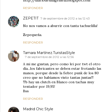
http://diariodeunagemela.blogspot.com
RESPONDER
ZEPETIT
7 de septiembre de 2012 a las 12:43
No nos vamos a aburrir con tanta tachuelilla!
Zepequeña.
RESPONDER
Tamara Martínez.TuristasStyle
7 de septiembre de 2012 a las 12:56
A mi me gustan, pero como lei por twt el otro
día...los fabricantes se deben estar frotando las
manos, porque desde la fiebre punk de los 80
creo que no habíamos visto tantas juntas!!!
Tb hay un clutch en Blanco con tachas muy
tentador por 19,95!
Bss
RESPONDER
Madrid Chic Style