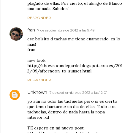
plagado de ellas. Por cierto, el abrigo de Blanco
una monada. Saludos!
RESPONDER
fran
7 de septiembre de 2012 a las 9:49
ese bolsito d tachas me tiene enamorado. es lo
mas!
fran
new look
http://showroomdegarde.blogspot.com.es/201
2/09/afternoon-to-sunset.html
RESPONDER
Unknown
7 de septiembre de 2012 a las 12:01
yo aún no odio las tachuelas pero si es cierto
que temo hartarme un día de ellas. Todo con
tachuelas, dentro de nada hasta la ropa
interior..xd
TE espero en mi nuevo post.