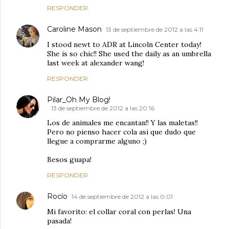
RESPONDER
Caroline Mason
13 de septiembre de 2012 a las 4:11
I stood newt to ADR at Lincoln Center today!
She is so chic!! She used the daily as an umbrella
last week at alexander wang!
RESPONDER
Pilar_Oh My Blog!
13 de septiembre de 2012 a las 20:16
Los de animales me encantan!! Y las maletas!!
Pero no pienso hacer cola asi que dudo que
llegue a comprarme alguno ;)
Besos guapa!
RESPONDER
Rocío
14 de septiembre de 2012 a las 0:01
Mi favorito: el collar coral con perlas! Una
pasada!