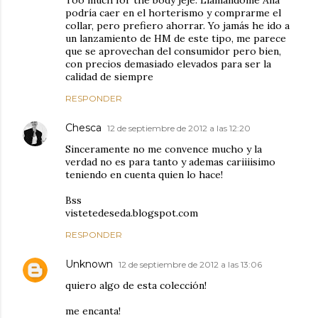
Too much for the body jeje. Llamandome Ana
podría caer en el horterismo y comprarme el
collar, pero prefiero ahorrar. Yo jamás he ido a
un lanzamiento de HM de este tipo, me parece
que se aprovechan del consumidor pero bien,
con precios demasiado elevados para ser la
calidad de siempre
RESPONDER
Chesca
12 de septiembre de 2012 a las 12:20
Sinceramente no me convence mucho y la
verdad no es para tanto y ademas cariiiisimo
teniendo en cuenta quien lo hace!
Bss
vistetedeseda.blogspot.com
RESPONDER
Unknown
12 de septiembre de 2012 a las 13:06
quiero algo de esta colección!
me encanta!