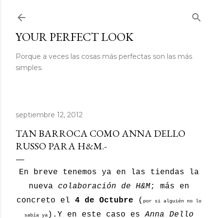
Ir al contenido principal
YOUR PERFECT LOOK
Porque a veces las cosas más perfectas son las más
simples.
septiembre 12, 2012
TAN BARROCA COMO ANNA DELLO
RUSSO PARA H&M.-
En breve tenemos ya en las tiendas la
nueva
colaboración de H&M
; más en
concreto el
4 de Octubre
(
por si alguién no lo
).Y en este caso es
Anna Dello
sabía ya