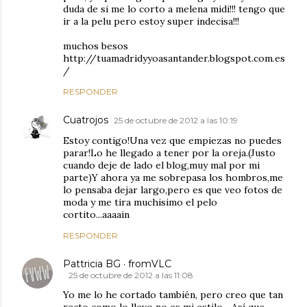
duda de si me lo corto a melena midi!!! tengo que
ir a la pelu pero estoy super indecisa!!!
muchos besos
http://tuamadridyyoasantander.blogspot.com.es
/
RESPONDER
Cuatrojos
25 de octubre de 2012 a las 10:19
Estoy contigo!Una vez que empiezas no puedes
parar!Lo he llegado a tener por la oreja.(Justo
cuando deje de lado el blog,muy mal por mi
parte)Y ahora ya me sobrepasa los hombros,me
lo pensaba dejar largo,pero es que veo fotos de
moda y me tira muchisimo el pelo
cortito...aaaain
RESPONDER
Pattricia BG · fromVLC
25 de octubre de 2012 a las 11:08
Yo me lo he cortado también, pero creo que tan