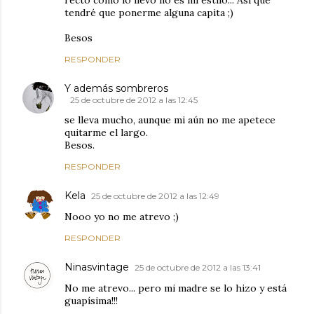
recto como lo llevo no es mi estilo... Así que
tendré que ponerme alguna capita ;)
Besos
RESPONDER
Y además sombreros
25 de octubre de 2012 a las 12:45
se lleva mucho, aunque mi aún no me apetece
quitarme el largo.
Besos.
RESPONDER
Kela
25 de octubre de 2012 a las 12:49
Nooo yo no me atrevo ;)
RESPONDER
Ninasvintage
25 de octubre de 2012 a las 13:41
No me atrevo... pero mi madre se lo hizo y está
guapísima!!!