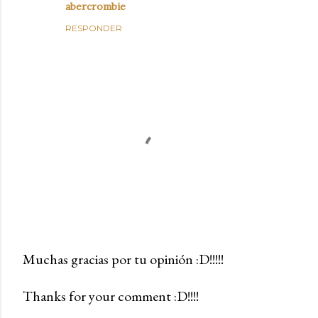
abercrombie
RESPONDER
Muchas gracias por tu opinión :D!!!!!
P
Thanks for your comment :D!!!!
u
b