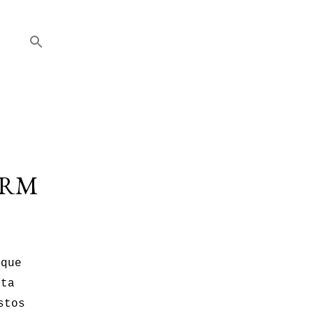
ARM
 que
sta
stos