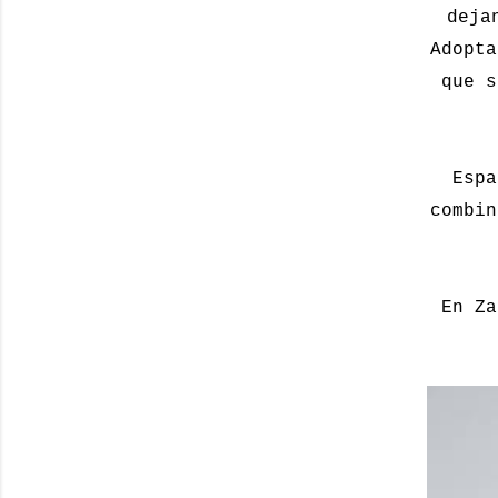
deja
Adopt
que s
Espa
combin
En Za