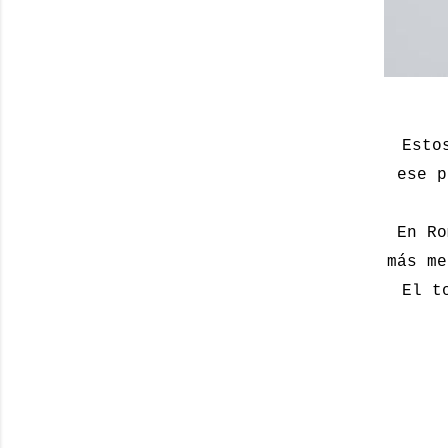
Esto
ese p
En Ro
más me
El t