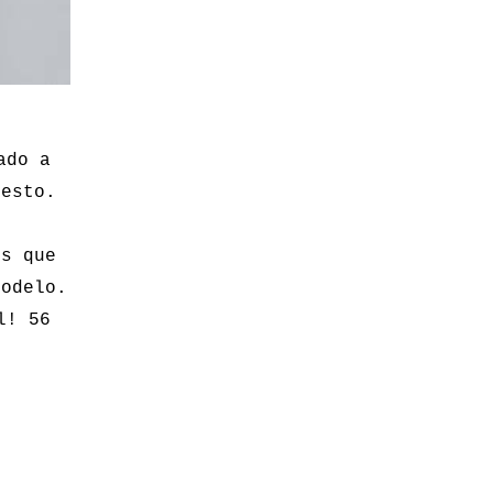
ado a
 esto.
os que
modelo.
l! 56