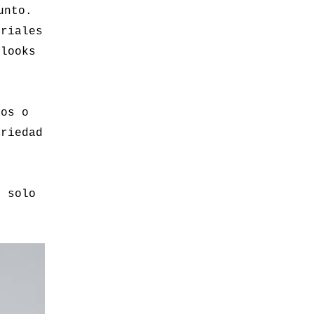
unto.
riales
 looks
.
ros o
ariedad
o solo