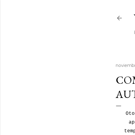
noviembr
CO
AU
Oto
ap
tem