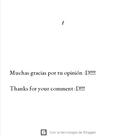
Muchas gracias por tu opinión :D!!!!!
P
Thanks for your comment :D!!!!
u
b
l
i
c
a
Con la tecnología de Blogger
r