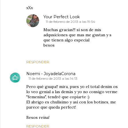
xXx
Your Perfect Look
11 de febrero de 2013 a las 19:54
Muchas gracias!!! si son de mis
adqusiciones que mas me gustan y s
que tienen algo especial
besos
RESPONDER
Noemi - JoyadelaCorona
11 de febrero de 2013 a las 14:13
Pero qué guapa!! mira, pues yo el total denim os
lo veo genial a las demás y yo no consigo verme
"femenina", tendré que copiarte :)
El abrigo es chulísimo y así con los botines, me
parece que queda perfect!
Besos reina!
RESPONDER