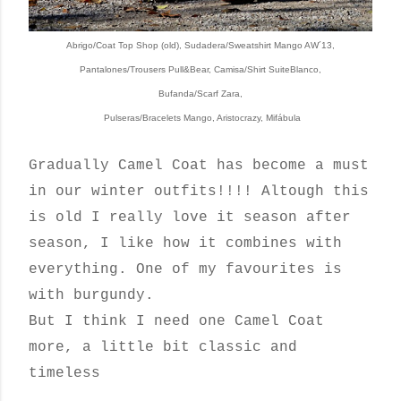
Abrigo/Coat Top Shop (old), Sudadera/Sweatshirt Mango AW´13,
Pantalones/Trousers Pull&Bear, Camisa/Shirt SuiteBlanco,
Bufanda/Scarf Zara,
Pulseras/Bracelets Mango, Aristocrazy, Mifábula
Gradually Camel Coat has become a must
in our winter outfits!!!! Altough this
is old I really love it season after
season, I like how it combines with
everything. One of my favourites is
with burgundy.
But I think I need one Camel Coat
more, a little bit classic and
timeless