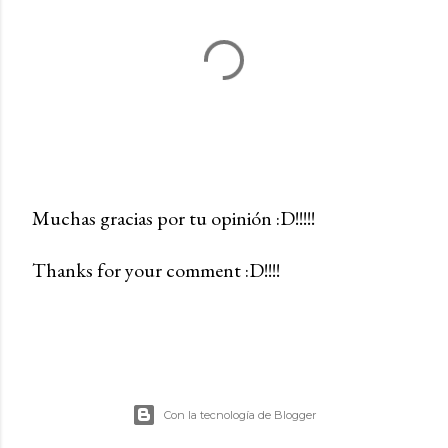
Muchas gracias por tu opinión :D!!!!!
P
Thanks for your comment :D!!!!
u
b
l
i
c
a
Con la tecnología de Blogger
r