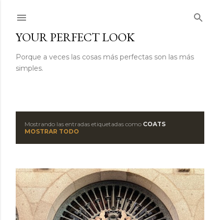
Ir al contenido principal
YOUR PERFECT LOOK
Porque a veces las cosas más perfectas son las más
simples.
Mostrando las entradas etiquetadas como
COATS
E
MOSTRAR TODO
n
t
r
a